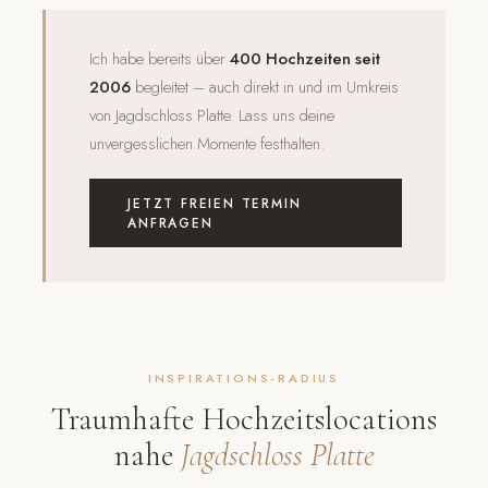
Ich habe bereits über
400 Hochzeiten seit
2006
begleitet – auch direkt in und im Umkreis
von Jagdschloss Platte. Lass uns deine
unvergesslichen Momente festhalten.
JETZT FREIEN TERMIN
ANFRAGEN
INSPIRATIONS-RADIUS
Traumhafte Hochzeitslocations
nahe
Jagdschloss Platte