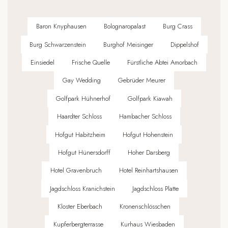
Baron Knyphausen
Bolognaropalast
Burg Crass
Burg Schwarzenstein
Burghof Meisinger
Dippelshof
Einsiedel
Frische Quelle
Fürstliche Abtei Amorbach
Gay Wedding
Gebrüder Meurer
Golfpark Hühnerhof
Golfpark Kiawah
Haardter Schloss
Hambacher Schloss
Hofgut Habitzheim
Hofgut Hohenstein
Hofgut Hünersdorff
Hoher Darsberg
Hotel Gravenbruch
Hotel Reinhartshausen
Jagdschloss Kranichstein
Jagdschloss Platte
Kloster Eberbach
Kronenschlösschen
Kupferbergterrasse
Kurhaus Wiesbaden