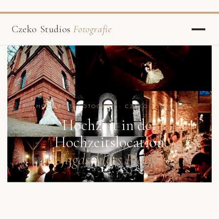
Czeko Studios
Fotografie
HOCHZEITSFOTOGRAF · CZEKO STUDIOS
Hochzeit in der
Hochzeitslocation
Jagdschloss Platte