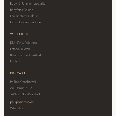
Baby- & Familienfotografie
Babyfotos-Galerie
Familienfotos-Galerie
babyfotos-darmstadt.de
WEITERES
JGA SPA & Wellness
Fotobox mieten
Businessfotos Frankfurt
Kontakt
KONTAKT
Philipp Czechowski
Am Dornrain 12
64372 Ober-Ramstadt
philipp@czeko.de
WhatsApp