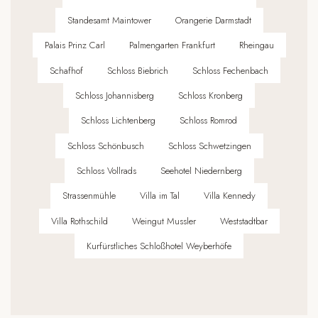
Standesamt Maintower
Orangerie Darmstadt
Palais Prinz Carl
Palmengarten Frankfurt
Rheingau
Schafhof
Schloss Biebrich
Schloss Fechenbach
Schloss Johannisberg
Schloss Kronberg
Schloss Lichtenberg
Schloss Romrod
Schloss Schönbusch
Schloss Schwetzingen
Schloss Vollrads
Seehotel Niedernberg
Strassenmühle
Villa im Tal
Villa Kennedy
Villa Rothschild
Weingut Mussler
Weststadtbar
Kurfürstliches Schloßhotel Weyberhöfe